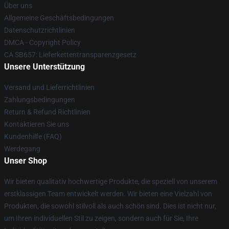
Über uns
Allgemeine Geschäftsbedingungen
Datenschutzrichtlinien
DMCA - Copyright Policy
CA SB657: Lieferkettentransparenzgesetz
Unsere Unterstützung
Versand und Lieferrichtlinien
Zahlungsbedingungen
Return & Refund Richtlinien
Kontaktieren Sie uns
Kundenhilfe (FAQ)
Werdegang
Unser Shop
Wir bieten qualitativ hochwertige Produkte, die speziell von unserem
erstklassigen Team entwickelt werden. Wir bieten eine Vielzahl von
Produkten, die sowohl stilvoll als auch schön sind. Dies ist nicht nur,
um Ihren individuellen Stil zu zeigen, sondern auch für Sie, Ihre