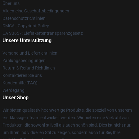
Über uns
Allgemeine Geschäftsbedingungen
Datenschutzrichtlinien
DMCA - Copyright Policy
CA SB657: Lieferkettentransparenzgesetz
Unsere Unterstützung
Versand und Lieferrichtlinien
Zahlungsbedingungen
Return & Refund Richtlinien
Kontaktieren Sie uns
Kundenhilfe (FAQ)
Werdegang
Unser Shop
Wir bieten qualitativ hochwertige Produkte, die speziell von unserem
erstklassigen Team entwickelt werden. Wir bieten eine Vielzahl von
Produkten, die sowohl stilvoll als auch schön sind. Dies ist nicht nur,
um Ihren individuellen Stil zu zeigen, sondern auch für Sie, Ihre