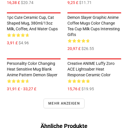
16,38 £
$20.74
9,25 £
$11.71
1pc Cute Ceramic Cup, Cat
Demon Slayer Graphic Anime
Shaped Mug, 380ml/13oz
Coffee Mugs Color Change
Milk, Coffee, And Water Cups
Tea Cup Milk Cups Interesting
Gifts
3,91 £
$4.96
20,97 £
$26.55
Personality Color Changing
Creative ANIME Luffy Zoro
Heat Sensitive Mug Blank
ACE Lightsaber Heat
Anime Pattern Demon Slayer
Response Ceramic Color
31,91 £ - 33,27 £
15,76 £
$19.95
MEHR ANZEIGEN
Ähnliche Produkte