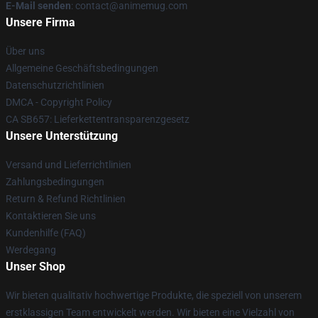
E-Mail senden
: contact@animemug.com
Unsere Firma
Über uns
Allgemeine Geschäftsbedingungen
Datenschutzrichtlinien
DMCA - Copyright Policy
CA SB657: Lieferkettentransparenzgesetz
Unsere Unterstützung
Versand und Lieferrichtlinien
Zahlungsbedingungen
Return & Refund Richtlinien
Kontaktieren Sie uns
Kundenhilfe (FAQ)
Werdegang
Unser Shop
Wir bieten qualitativ hochwertige Produkte, die speziell von unserem
erstklassigen Team entwickelt werden. Wir bieten eine Vielzahl von