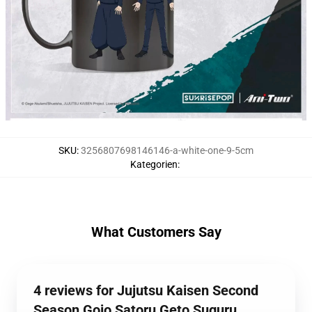
SKU
:
3256807698146146-a-white-one-9-5cm
Kategorien
:
What Customers Say
4 reviews for Jujutsu Kaisen Second
Season Gojo Satoru​ Geto Suguru