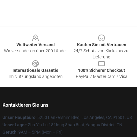
Footer
Weltweiter Versand
Kaufen Sie mit Vertrauen
Wir versenden in über 200 Länder
24/7 Schutz von Klicks bis zur
Lieferung
Internationale Garantie
100% Sicherer Checkout
Im Nutzungsland angeboten
PayPal / MasterCard / Visa
Kontaktieren Sie uns
Unser Hauptbüro
: 5250 Lankershim Blvd, Los Angeles, CA 91601, US
Unser Lager
: Zha Yin Lu 181long 8hao 8shi, Yangpu District, CN
Geruch
: 9AM – 5PM (Mon – Fri)