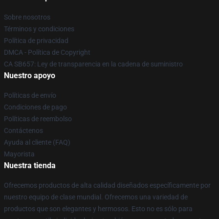
Sobre nosotros
Términos y condiciones
Política de privacidad
DMCA - Política de Copyright
CA SB657: Ley de transparencia en la cadena de suministro
Nuestro apoyo
Políticas de envío
Condiciones de pago
Políticas de reembolso
Contáctenos
Ayuda al cliente (FAQ)
Mayorista
Nuestra tienda
Ofrecemos productos de alta calidad diseñados específicamente por
nuestro equipo de clase mundial. Ofrecemos una variedad de
productos que son elegantes y hermosos. Esto no es sólo para