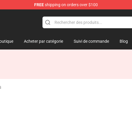
FREE
shipping on orders over $100
outique
Acheter par catégorie
Suivi de commande
Blog
s