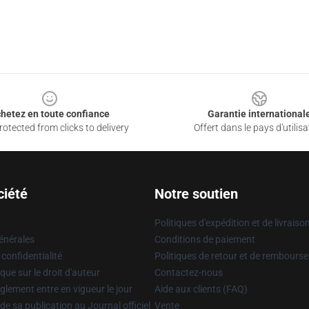
hetez en toute confiance
Garantie international
otected from clicks to delivery
Offert dans le pays d'utilisa
ciété
Notre soutien
Politiques d'expédition et de livraiso
énérales
Conditions de paiement
 confidentialité
Politiques de retour et de rembours
que sur le droit d'auteur
Contactez-nous
glement entre en vigueur le jour
Aide aux clients (FAQ)
 de sa publication au Journal officiel
Vente