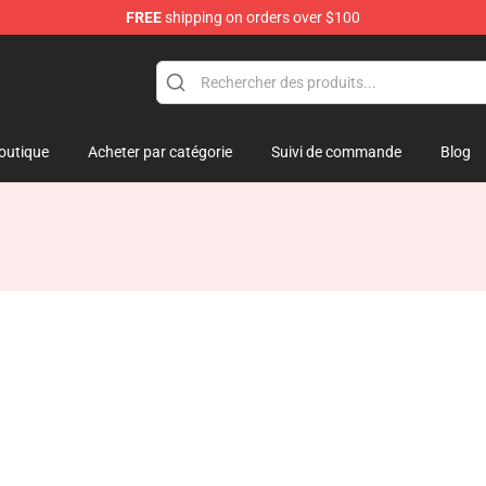
FREE
shipping on orders over $100
outique
Acheter par catégorie
Suivi de commande
Blog