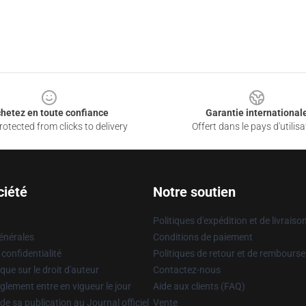
hetez en toute confiance
Garantie international
otected from clicks to delivery
Offert dans le pays d'utilisa
ciété
Notre soutien
Politiques d'expédition et de livraiso
énérales
Conditions de paiement
 confidentialité
Politiques de retour et de rembours
que sur le droit d'auteur
Contactez-nous
glement entre en vigueur le jour
Aide aux clients (FAQ)
 de sa publication au Journal officiel
Vente