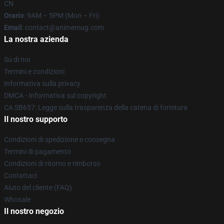
CN
Orario
: 9AM – 5PM (Mon – Fri)
Email
: contact@animemug.com
La nostra azienda
Su di noi
Termini e condizioni
Informativa sulla privacy
DMCA - Informativa sul copyright
CA SB657: Legge sulla trasparenza della catena di fornitura
Il nostro supporto
Condizioni di spedizione e consegna
Termini di pagamento
Condizioni di ritorno e rimborso
Contattaci
Aiuto del cliente (FAQ)
Whosale
Il nostro negozio