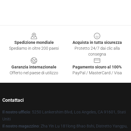
Footer
Spedizione mondiale
Acquista in tutta sicurezza
Spediamo in oltre 200 paesi
Protetto 24/7 dai clic alla
consegna
Garanzia internazionale
Pagamento sicuro al 100%
Offerto nel paese di utilizzo
PayPal / MasterCard / Visa
Contattaci
Il nostro ufficio
: 5250 Lankershim Blvd, Los Angeles, CA 91601, Stati
Uniti
Il nostro magazzino
: Zha Yin Lu 181long 8hao 8shi, Distretto Yangpu,