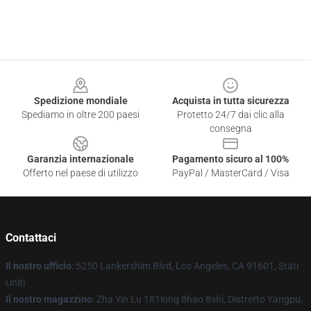
Footer
Spedizione mondiale
Acquista in tutta sicurezza
Spediamo in oltre 200 paesi
Protetto 24/7 dai clic alla
consegna
Garanzia internazionale
Pagamento sicuro al 100%
Offerto nel paese di utilizzo
PayPal / MasterCard / Visa
Contattaci
Il nostro ufficio
: 5250 Lankershim Blvd, Los Angeles, CA 91601, Stati
Uniti
Il nostro magazzino
: Zha Yin Lu 181long 8hao 8shi, Distretto Yangpu,