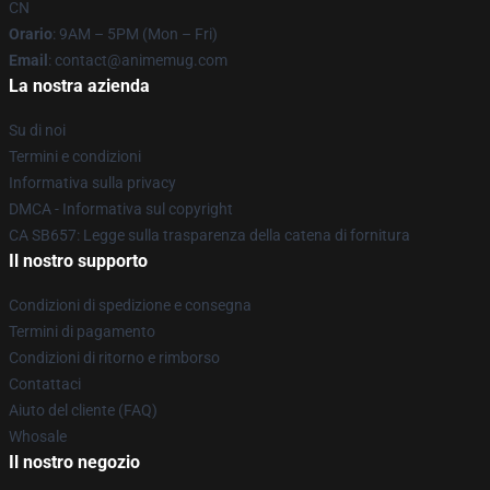
CN
Orario
: 9AM – 5PM (Mon – Fri)
Email
: contact@animemug.com
La nostra azienda
Su di noi
Termini e condizioni
Informativa sulla privacy
DMCA - Informativa sul copyright
CA SB657: Legge sulla trasparenza della catena di fornitura
Il nostro supporto
Condizioni di spedizione e consegna
Termini di pagamento
Condizioni di ritorno e rimborso
Contattaci
Aiuto del cliente (FAQ)
Whosale
Il nostro negozio