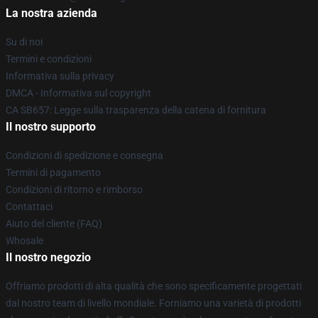
La nostra azienda
Su di noi
Termini e condizioni
Informativa sulla privacy
DMCA - Informativa sul copyright
CA SB657: Legge sulla trasparenza della catena di fornitura
Il nostro supporto
Condizioni di spedizione e consegna
Termini di pagamento
Condizioni di ritorno e rimborso
Contattaci
Aiuto del cliente (FAQ)
Whosale
Il nostro negozio
Offriamo prodotti di alta qualità che sono specificamente progettati
dal nostro team di livello mondiale. Forniamo una varietà di prodotti