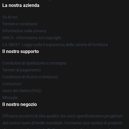
La nostra azienda
Su di noi
Termini e condizioni
Informativa sulla privacy
DMCA - Informativa sul copyright
CA SB657: Legge sulla trasparenza della catena di fornitura
Il nostro supporto
Condizioni di spedizione e consegna
Termini di pagamento
Condizioni di ritorno e rimborso
Contattaci
Aiuto del cliente (FAQ)
Whosale
Il nostro negozio
Offriamo prodotti di alta qualità che sono specificamente progettati
dal nostro team di livello mondiale. Forniamo una varietà di prodotti