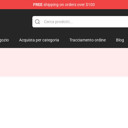
FREE
shipping on orders over $100
gozio
Acquista per categoria
Tracciamento ordine
Blog