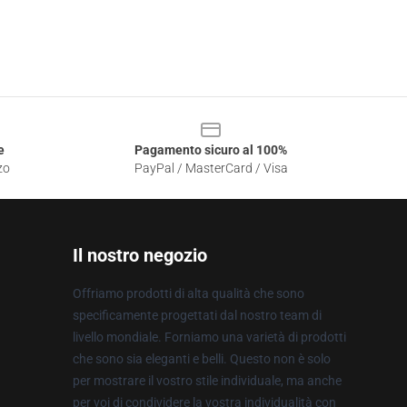
e
Pagamento sicuro al 100%
zo
PayPal / MasterCard / Visa
Il nostro negozio
Offriamo prodotti di alta qualità che sono
specificamente progettati dal nostro team di
livello mondiale. Forniamo una varietà di prodotti
che sono sia eleganti e belli. Questo non è solo
per mostrare il vostro stile individuale, ma anche
per voi di condividere la vostra individualità con