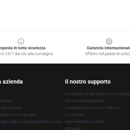
cquista in tutta sicurezza
Garanzia internazional
to 24/7 dai clic alla consegna
Offerto nel paese di utiliz
a azienda
Il nostro supporto
Condizioni di spedizione e consegna
dizioni
Termini di pagamento
ulla privacy
Condizioni di ritorno e rimborso
mativa sul copyright
Contattaci
gge sulla trasparenza della catena
Aiuto del cliente (FAQ)
Whosale