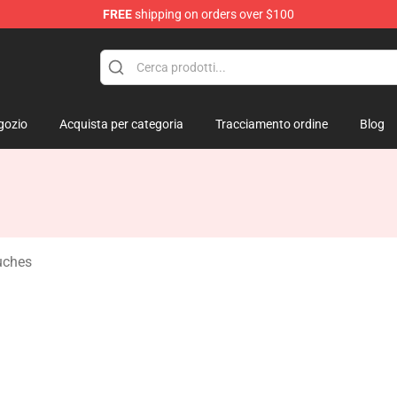
FREE
shipping on orders over $100
gozio
Acquista per categoria
Tracciamento ordine
Blog
uches