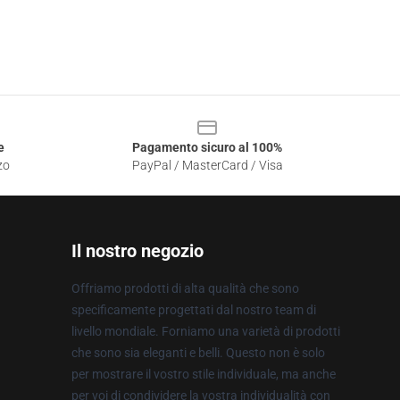
e
Pagamento sicuro al 100%
zo
PayPal / MasterCard / Visa
Il nostro negozio
Offriamo prodotti di alta qualità che sono
specificamente progettati dal nostro team di
livello mondiale. Forniamo una varietà di prodotti
che sono sia eleganti e belli. Questo non è solo
per mostrare il vostro stile individuale, ma anche
per voi di condividere la vostra individualità con