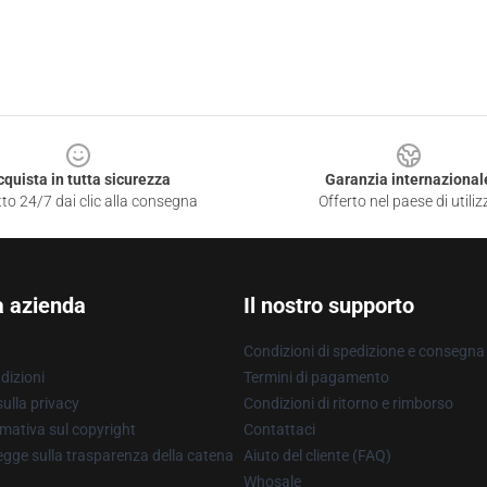
cquista in tutta sicurezza
Garanzia internazional
to 24/7 dai clic alla consegna
Offerto nel paese di utiliz
a azienda
Il nostro supporto
Condizioni di spedizione e consegna
dizioni
Termini di pagamento
ulla privacy
Condizioni di ritorno e rimborso
mativa sul copyright
Contattaci
gge sulla trasparenza della catena
Aiuto del cliente (FAQ)
Whosale