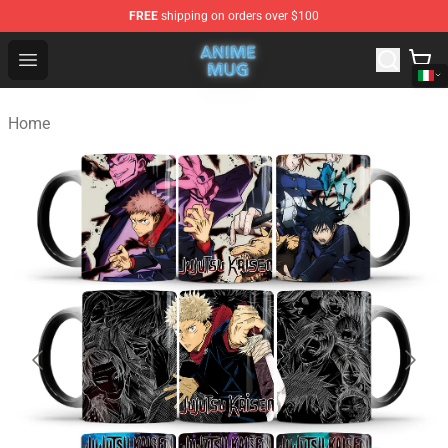
FREE
shipping on orders over $100
Anime Mug Shop - The Best Store of Anime Mug
Open menu
Home