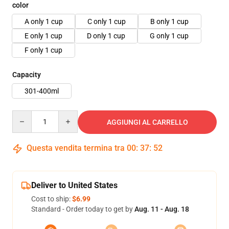
color
A only 1 cup
C only 1 cup
B only 1 cup
E only 1 cup
D only 1 cup
G only 1 cup
F only 1 cup
Capacity
301-400ml
Quantity
AGGIUNGI AL CARRELLO
Questa vendita termina tra
00
:
37
:
50
Deliver to United States
Cost to ship:
$6.99
Standard - Order today to get by
Aug. 11 - Aug. 18