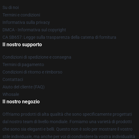
Su di noi
Termini e condizioni
Informativa sulla privacy
DMCA - Informativa sul copyright
CA SB657: Legge sulla trasparenza della catena di fornitura
Il nostro supporto
Condizioni di spedizione e consegna
Termini di pagamento
Condizioni di ritorno e rimborso
Contattaci
Aiuto del cliente (FAQ)
Whosale
Il nostro negozio
Offriamo prodotti di alta qualità che sono specificamente progettati
dal nostro team di livello mondiale. Forniamo una varietà di prodotti
che sono sia eleganti e belli. Questo non è solo per mostrare il vostro
stile individuale, ma anche per voi di condividere la vostra individualità