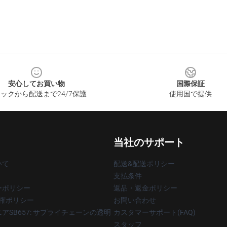
安心してお買い物
国際保証
ックから配送まで24/7保護
使用国で提供
当社のサポート
いて
配送&配送ポリシー
支払条件
ーポリシー
返品・返金ポリシー
著作権ポリシー
お問い合わせ
アSB657: サプライチェーンの透明
カスタマーサポート(FAQ)
スタッフ