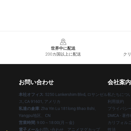
Footer
世界中に配送
200カ国以上に配送
クリ
お問い合わせ
会社案内
本社オフィス
: 5250 Lankershim Blvd, ロサンゼル
私たちにつ
ス, CA 91601, アメリカ
利用規約
私達の倉庫
: Zha Yin Lu 181long 8hao 8shi、
プライバシ
Yangpu地区、CN
DMCA - 
営業時間
: 9:00～18:00(月～金)
カリフォルニ
電子メール
お問い合わせ _ アニメマグカップ
性法