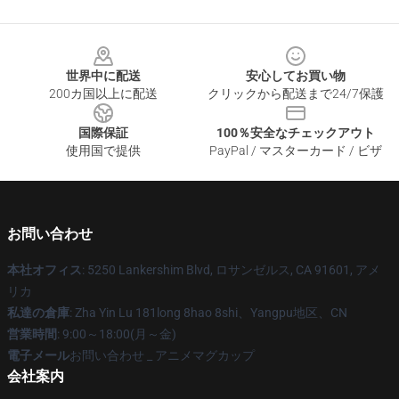
Footer
世界中に配送
安心してお買い物
200カ国以上に配送
クリックから配送まで24/7保護
国際保証
100％安全なチェックアウト
使用国で提供
PayPal / マスターカード / ビザ
お問い合わせ
本社オフィス
: 5250 Lankershim Blvd, ロサンゼルス, CA 91601, アメ
リカ
私達の倉庫
: Zha Yin Lu 181long 8hao 8shi、Yangpu地区、CN
営業時間
: 9:00～18:00(月～金)
電子メール
お問い合わせ _ アニメマグカップ
会社案内