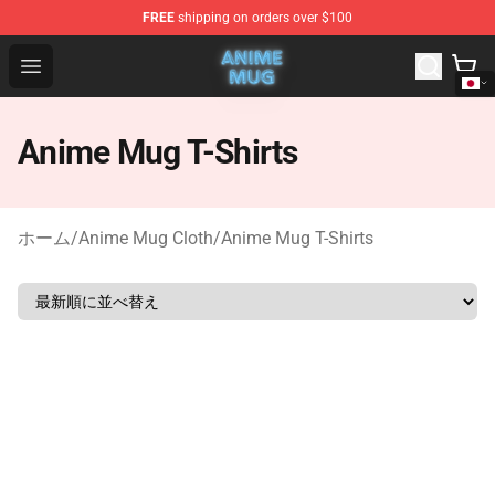
FREE
shipping on orders over $100
Anime Mug Shop - The Best Store of Anime Mug
Open menu
Anime Mug T-Shirts
ホーム
/
Anime Mug Cloth
/
Anime Mug T-Shirts