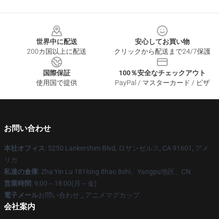
Footer
世界中に配送
安心してお買い物
200カ国以上に配送
クリックから配送まで24/7保護
国際保証
100％安全なチェックアウト
使用国で提供
PayPal / マスターカード / ビザ
お問い合わせ
本社オフィス
: 5250 Lankershim Blvd, ロサンゼルス, CA 91601, アメ
リカ
私達の倉庫
: Zha Yin Lu 181long 8hao 8shi、Yangpu地区、CN
営業時間
: 9:00～18:00(月～金)
電子メール
お問い合わせ _ アニメマグカップ
会社案内