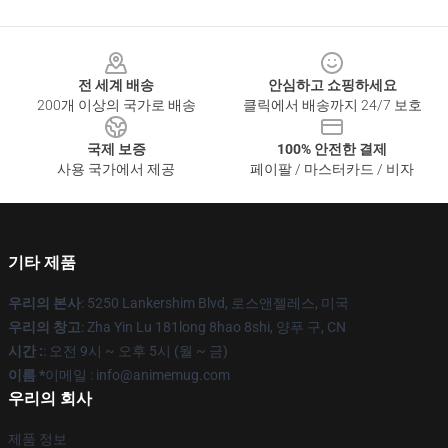
Footer
전 세계 배송
안심하고 쇼핑하세요
200개 이상의 국가로 배송
클릭에서 배송까지 24/7 보호
국제 보증
100% 안전한 결제
사용 국가에서 제공
페이팔 / 마스터카드 / 비자
기타 제품
우리의 본사
: 5250 Lankershim Blvd, 로스앤젤레스, 미국
우리의 창고
: Zha Yin Lu 181long 8hao 8shi, 양푸 구, CN
시간 :
: 오전 9시 ~ 오후 5시 (월 ~ 금)
이름 *
이메일 : info@animemug.com
우리의 회사
제품 정보