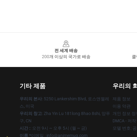
Footer
전 세계 배송
200개 이상의 국가로 배송
클
기타 제품
우리의 
우리의 본사
: 5250 Lankershim Blvd, 로스앤젤레
제품 정보
스, 미국
이용 약관
우리의 창고
: Zha Yin Lu 181long 8hao 8shi, 양푸
개인 정보 정
구, CN
DMCA - 저
시간 :
: 오전 9시 ~ 오후 5시 (월 ~ 금)
모델 번호: 
이름 *
이메일 : info@animemug.com