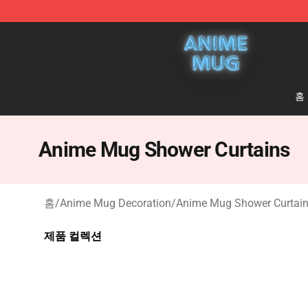
Anime Mug Shop - The Best Store of Anime Mug
홈
Anime Mug Shower Curtains
홈
/
Anime Mug Decoration
/
Anime Mug Shower Curtai
제품 컬렉션