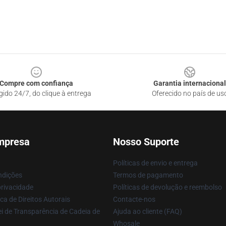
Compre com confiança
Garantia internacional
gido 24/7, do clique à entrega
Oferecido no país de us
mpresa
Nosso Suporte
Políticas de envio e entrega
ndições
Termos de pagamento
privacidade
Políticas de devolução e reembolso
ca de Direitos Autorais
Contacte-nos
i de Transparência de Cadeia de
Ajuda ao cliente (FAQ)
Whosale