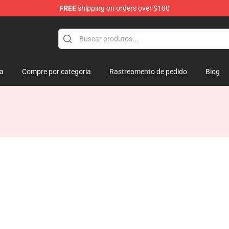
FREE
shipping on orders over $100
ja
Compre por categoria
Rastreamento de pedido
Blog