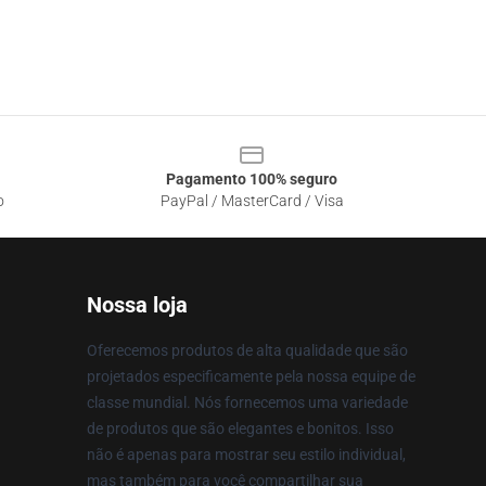
Pagamento 100% seguro
o
PayPal / MasterCard / Visa
Nossa loja
Oferecemos produtos de alta qualidade que são
projetados especificamente pela nossa equipe de
classe mundial. Nós fornecemos uma variedade
de produtos que são elegantes e bonitos. Isso
não é apenas para mostrar seu estilo individual,
mas também para você compartilhar sua