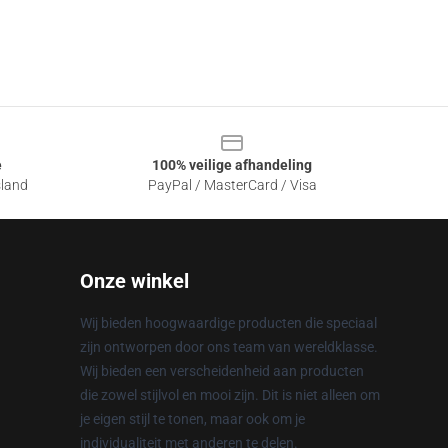
e
100% veilige afhandeling
sland
PayPal / MasterCard / Visa
Onze winkel
Wij bieden hoogwaardige producten die speciaal
zijn ontworpen door ons team van wereldklasse.
Wij bieden een verscheidenheid aan producten
die zowel stijlvol en mooi zijn. Dit is niet alleen om
je eigen stijl te tonen, maar ook om je
individualiteit met anderen te delen.