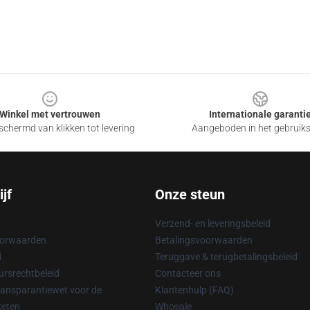
Winkel met vertrouwen
Internationale garanti
chermd van klikken tot levering
Aangeboden in het gebruik
jf
Onze steun
Verzend- en leveringsbeleid
oorwaarden
Betalingsvoorwaarden
d
Teruggave & terugbetalingsbeleid
rsrechtbeleid
Contacteer ons
ransparantiewet voor de
Klantenhulp (FAQ)
keten
Whosale