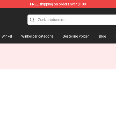
FREE
shipping on orders over $100
Winkel
Winkel per categorie
Bestelling volgen
Blog